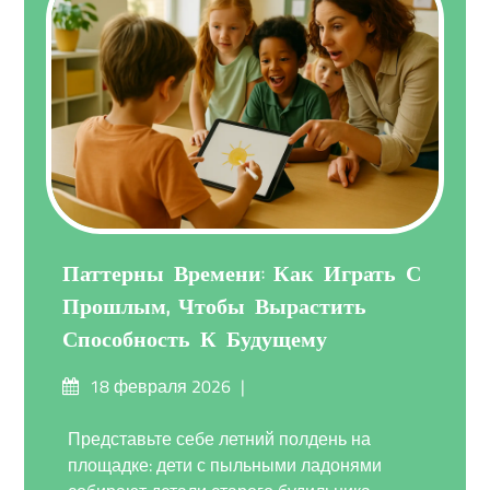
Паттерны Времени: Как Играть С
Прошлым, Чтобы Вырастить
Способность К Будущему
Опубликовано
18 февраля 2026
на
Представьте себе летний полдень на
площадке: дети с пыльными ладонями