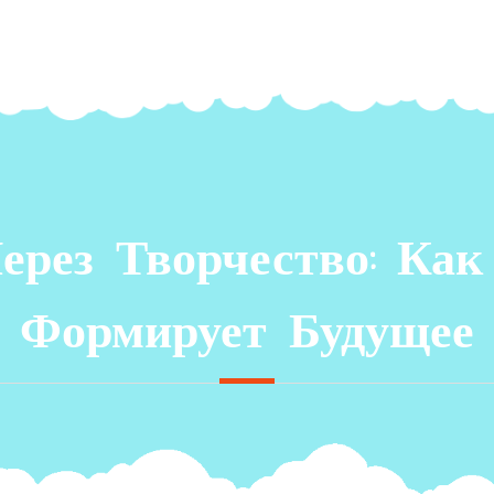
ерез Творчество: Как
Формирует Будущее