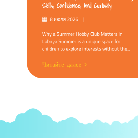
Skills, Confidence, And Curiosity
Опубликовано
8 июля 2026
на
Why a Summer Hobby Club Matters in
Lobnya Summer is a unique space for
children to explore interests without the...
Читайте далее