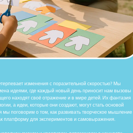
претерпевает изменения с поразительной скоростью? Мы
бмена идеями, где каждый новый день приносит нам вызовы
ущего находят своё отражение и в мире детей. Их фантазия
гии, а идеи, которые они создают, могут стать основой
я мы поговорим о том, как развивать творческое мышление
как платформу для экспериментов и самовыражения.