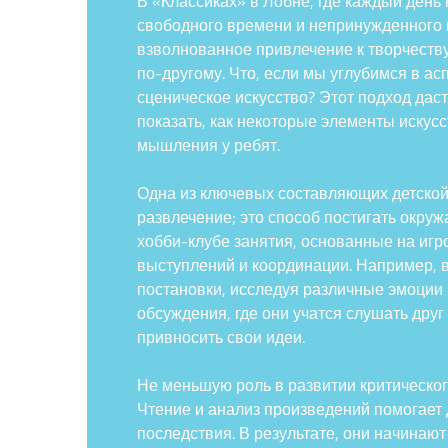
В «Классиках» в Лобне, где каждый день
свободного времени и непринужденного 
взволнованное привлечение к творчеству
по-другому. Что, если мы углубимся в а
сценическое искусство? Этот подход даст
показать, как некоторые элементы искус
мышления у ребят.
Одна из ключевых составляющих детской 
развлечение; это способ постигать окру
хобби-клубе занятия, основанные на игр
выступлений и координации. Например, в
постановки, исследуя различные эмоции 
обсуждения, где они учатся слушать друг
привносить свои идеи.
Не меньшую роль в развитии критическог
Чтение и анализ произведений помогает 
последствия. В результате, они начинаю