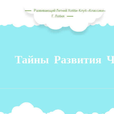
Перейти
к
Развивающий Летний Хобби-Клуб «Классики»
содержимому
Г. Лобня
Тайны Развития Ч