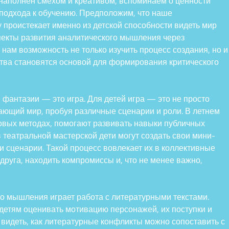
 наполнен смехом и креативом, вспоминаем о ценности
подхода к обучению. Предположим, что наше
 проистекает именно из детской способности видеть мир
спекты развития аналитического мышления через
 нам возможность не только изучить процесс создания, но и
ства становятся основой для формирования критического
фантазии — это игра. Для детей игра — это не просто
жающий мир, пробуя различные сценарии и роли. В летнем
овых методах, помогают развивать навыки публичных
 театральной мастерской дети могут создать свои мини-
и сценарии. Такой процесс вовлекает их в коллективные
 друга, находить компромиссы и, что не менее важно,
о мышления играет работа с литературными текстами.
детям оценивать мотивацию персонажей, их поступки и
т видеть, как литературные конфликты можно сопоставить с