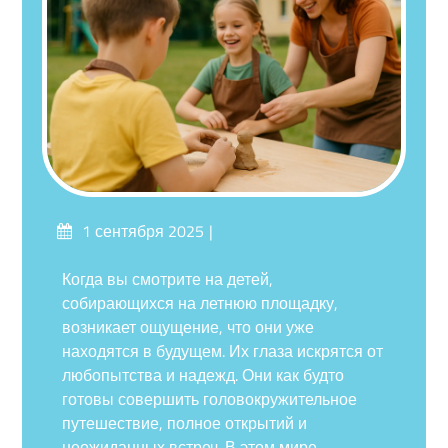
Опубликовано
1 сентября 2025
на
Когда вы смотрите на детей,
собирающихся на летнюю площадку,
возникает ощущение, что они уже
находятся в будущем. Их глаза искрятся от
любопытства и надежд. Они как будто
готовы совершить головокружительное
путешествие, полное открытий и
неожиданных встреч. В этом мире