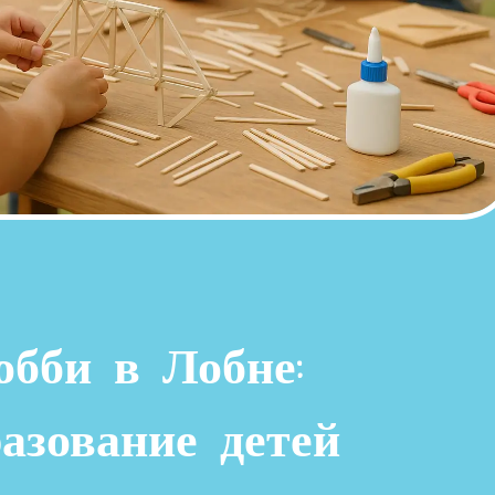
обби в Лобне:
азование детей