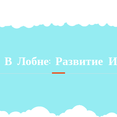
 В Лобне: Развитие И