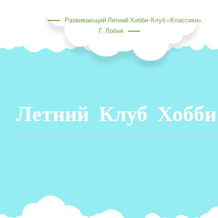
Перейти
к
Развивающий Летний Хобби-Клуб «Классики»
содержимому
Г. Лобня
Летний Клуб Хобби