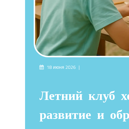
Опубликовано
18 июня 2026
на
Летний клуб х
развитие и обр